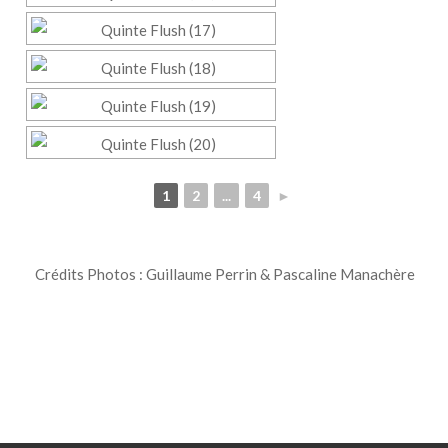
1
2
...
4
►
Crédits Photos : Guillaume Perrin & Pascaline Manachère